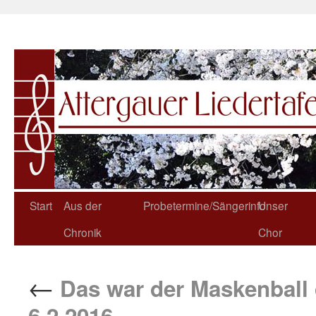
Start
Aus der
Probetermine/Sängerinfo
Unser
Chronik
Chor
←
Das war der Maskenball 
6.2.2016