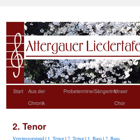
Start
Aus der
Probetermine/Sängerinfo
Unser
Chronik
Chor
2. Tenor
Vereinsvorstand
|
1. Tenor
|
2. Tenor
|
1. Bass
|
2. Bass