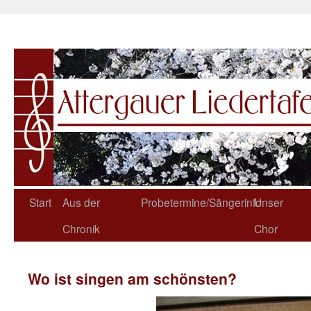
Start
Aus der
Probetermine/Sängerinfo
Unser
Chronik
Chor
Wo ist singen am schönsten?