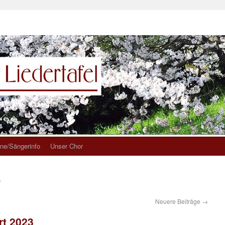
ne/Sängerinfo
Unser Chor
r
Neuere Beiträge
→
rt 2023