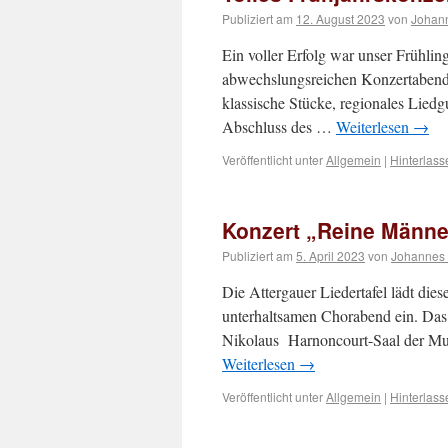
Publiziert am
12. August 2023
von
Johan
Ein voller Erfolg war unser Frühli
abwechslungsreichen Konzertabend 
klassische Stücke, regionales Lied
Abschluss des …
Weiterlesen
→
Veröffentlicht unter
Allgemein
|
Hinterlas
Konzert „Reine Männe
Publiziert am
5. April 2023
von
Johannes
Die Attergauer Liedertafel lädt d
unterhaltsamen Chorabend ein. Das
Nikolaus Harnoncourt-Saal der Musi
Weiterlesen
→
Veröffentlicht unter
Allgemein
|
Hinterlas