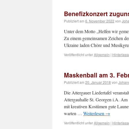
Benefizkonzert zuguns
Publiziert am
6. November 2022
von
Joh
Unter dem Motto „Helfen wir gemei
Zu einem gemeinsamen Zeichen der S
Ukraine laden Chöre und Musikgr
Veröffentlicht unter
Allgemein
|
Hinterlas
Maskenball am 3. Feb
Publiziert am
20. Januar 2018
von
Johan
Die Attergauer Liedertafel veransta
Attergauhalle St. Georgen i.A. Am 
mit kreativen Kostümen gute Laune 
warten …
Weiterlesen
→
Veröffentlicht unter
Allgemein
|
Hinterlas