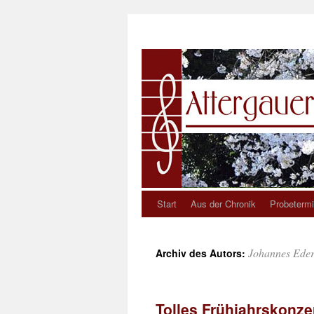
Start
Aus der Chronik
Probetermi
Johannes Ede
Archiv des Autors:
Tolles Frühjahrskonze