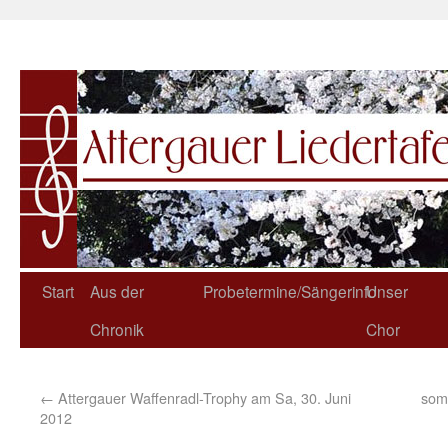
Start
Aus der
Probetermine/Sängerinfo
Unser
Chronik
Chor
←
Attergauer Waffenradl-Trophy am Sa, 30. Juni
somm
2012