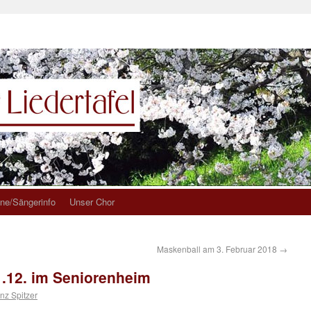
ne/Sängerinfo
Unser Chor
Maskenball am 3. Februar 2018
→
.12. im Seniorenheim
nz Spitzer