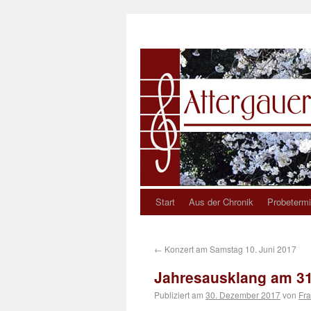
Start
Aus der Chronik
Probetermi
←
Konzert am Samstag 10. Juni 2017
Jahresausklang am 31
Publiziert am
30. Dezember 2017
von
Fra